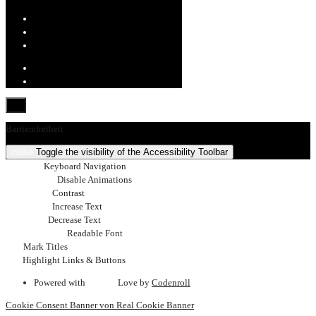
Barrierefreiheit
close
Toggle the visibility of the Accessibility Toolbar
keyboard
Keyboard Navigation
visibility_off
Disable Animations
nights_stay
Contrast
format_size
Increase Text
text_fields
Decrease Text
font_download
Readable Font
title
Mark Titles
link
Highlight Links & Buttons
Powered with
favorite
Love
by
Codenroll
Cookie Consent Banner von Real Cookie Banner