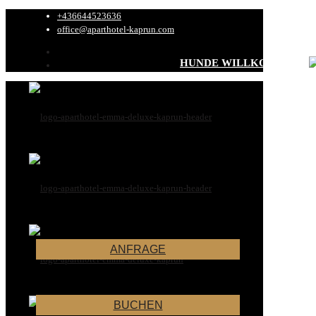
+436644523636
office@aparthotel-kaprun.com
HUNDE WILLKOMMEN
Alle Hunde-Inf
ANFRAGE
BUCHEN