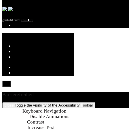
geschützt durch
mSecurity
Barrierefreiheit
close
Toggle the visibility of the Accessibility Toolbar
keyboard
Keyboard Navigation
visibility_off
Disable Animations
nights_stay
Contrast
format_size
Increase Text