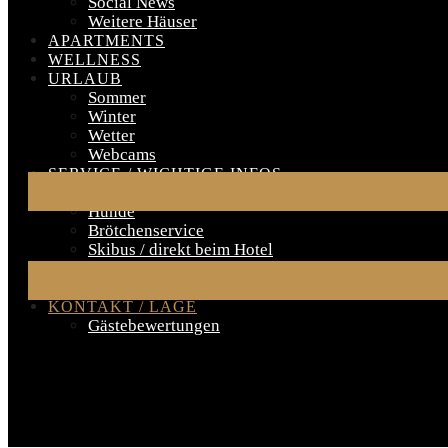
Social News
Weitere Häuser
APARTMENTS
WELLNESS
URLAUB
Sommer
Winter
Wetter
Webcams
SERVICE / WICHTIGE INFOS
Wichtige Infos für den Aufenthalt
Hunde
Brötchenservice
Skibus / direkt beim Hotel
Skiverleih
FAQ – Frequently Asked Questions
KONTAKT / LAGE
Gästebewertungen