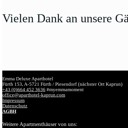
Vielen Dank an unsere Gä
Emma Deluxe Aparthotel
Fürth 153, A-5721 Fürth / Piesendorf (nächster Ort Kaprun)
+43 (0)664 452 3636
#myemmamoment
office@aparthotel-kaprun.com
Impressum
Datenschutz
AGBH
Weitere Apartmenthäuser von uns: