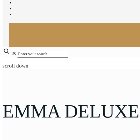
✕
scroll down
EMMA DELUXE