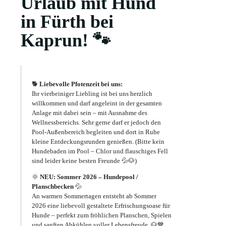
Urlaub mit Hund
in Fürth bei
Kaprun!
🐾
🐕
Liebevolle Pfotenzeit bei uns:
Ihr vierbeiniger Liebling ist bei uns herzlich
willkommen und darf angeleint in der gesamten
Anlage mit dabei sein – mit Ausnahme des
Wellnessbereichs. Sehr gerne darf er jedoch den
Pool-Außenbereich begleiten und dort in Ruhe
kleine Entdeckungsrunden genießen. (Bitte kein
Hundebaden im Pool – Chlor und flauschiges Fell
sind leider keine besten Freunde 💦🐶)
🌞
NEU: Sommer 2026 – Hundepool /
Planschbecken
💦
An warmen Sommertagen entsteht ab Sommer
2026 eine liebevoll gestaltete Erfrischungsoase für
Hunde – perfekt zum fröhlichen Planschen, Spielen
und sanften Abkühlen voller Lebensfreude. 🐶💙