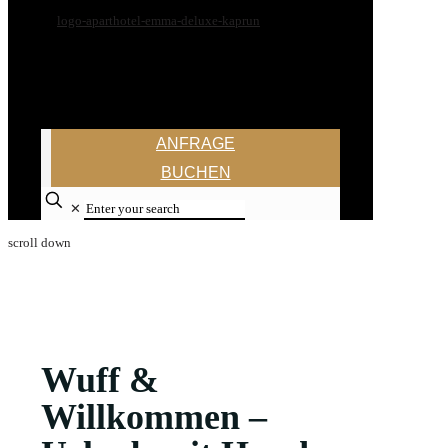
ANFRAGE
BUCHEN
✕
scroll down
Wuff &
Willkommen –