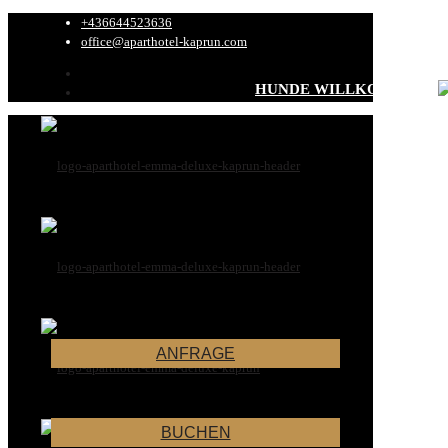
+436644523636
office@aparthotel-kaprun.com
HUNDE WILLKOMMEN
Alle Hunde-Inf
ANFRAGE
BUCHEN