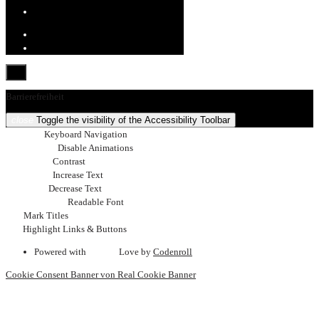
Barrierefreiheit
close
Toggle the visibility of the Accessibility Toolbar
keyboard
Keyboard Navigation
visibility_off
Disable Animations
nights_stay
Contrast
format_size
Increase Text
text_fields
Decrease Text
font_download
Readable Font
title
Mark Titles
link
Highlight Links & Buttons
Powered with
favorite
Love
by
Codenroll
Cookie Consent Banner von Real Cookie Banner