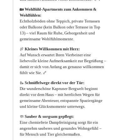
🏡
Wohlfühl-Apartments zum Ankommen &
Wohlfühlen:
Echtholzböden ohne Teppich, private Terrassen
oder Balkone (kein Balkon oder Terrasse in Top
13) – viel Raum für Ruhe, Geborgenheit und
gemeinsame Wohlfühlmomente.
🍖
Kleines Willkommen mit Herz:
Auf Wunsch erwartet Ihren Vierbeiner eine
liebevolle kleine Aufmerksamkeit zur Begrüßung –
damit er sich von Anfang an genauso willkommen
fühlt wie Sie. 🦴
🥾
Schnüffelwege direkt vor der Tür:
Die wunderschöne Kapruner Bergwelt beginnt
direkt vor dem Haus – mit herrlichen Wegen für
gemeinsame Abenteuer, entspannte Spaziergänge
und kleine Glücksmomente unterwegs.
🧼
Sauber & sorgsam gepflegt:
Eine chemiefreie Dampfreinigung sorgt für ein
angenehm sauberes und gesundes Wohngefühl –
für Mensch und Tier gleichermaßen.