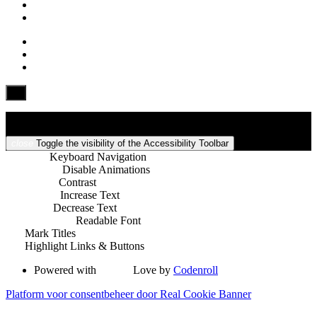
Barrierefreiheit
close
Toggle the visibility of the Accessibility Toolbar
keyboard
Keyboard Navigation
visibility_off
Disable Animations
nights_stay
Contrast
format_size
Increase Text
text_fields
Decrease Text
font_download
Readable Font
title
Mark Titles
link
Highlight Links & Buttons
Powered with
favorite
Love
by
Codenroll
Platform voor consentbeheer door Real Cookie Banner