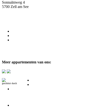
Sonnalmweg 4
5700 Zell am See
+43 (0) 664 4523636
Imprint
Privacy Policy
Email
AGBH
Meer appartementen van ons:
geschützt durch
mSecurity