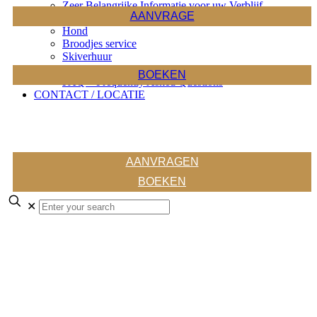
Zeer Belangrijke Informatie voor uw Verblijf
AANVRAGE
Sauna
Hond
Broodjes service
Skiverhuur
APP Zell am See / Kaprun
BOEKEN
FAQ – Frequently Asked Questions
CONTACT / LOCATIE
AANVRAGEN
BOEKEN
✕