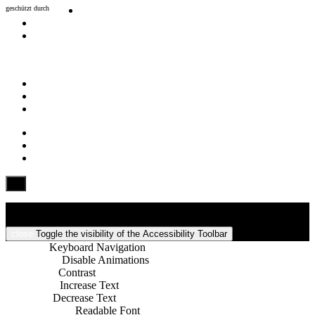
geschützt durch
mSecurity
Barrierefreiheit
close
Toggle the visibility of the Accessibility Toolbar
keyboard
Keyboard Navigation
visibility_off
Disable Animations
nights_stay
Contrast
format_size
Increase Text
text_fields
Decrease Text
font_download
Readable Font