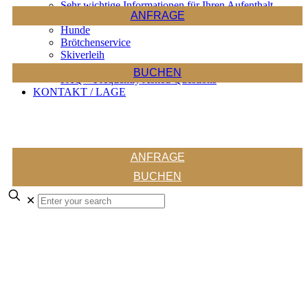
Sehr wichtige Informationen für Ihren Aufenthalt
ANFRAGE
Sauna
Hunde
Brötchenservice
Skiverleih
APP Zell am See / Kaprun
BUCHEN
FAQ – Frequently Asked Questions
KONTAKT / LAGE
ANFRAGE
BUCHEN
✕