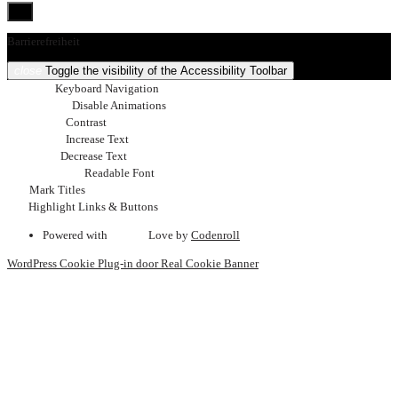
Barrierefreiheit
close
Toggle the visibility of the Accessibility Toolbar
keyboard
Keyboard Navigation
visibility_off
Disable Animations
nights_stay
Contrast
format_size
Increase Text
text_fields
Decrease Text
font_download
Readable Font
title
Mark Titles
link
Highlight Links & Buttons
Powered with
favorite
Love
by
Codenroll
WordPress Cookie Plug-in door Real Cookie Banner