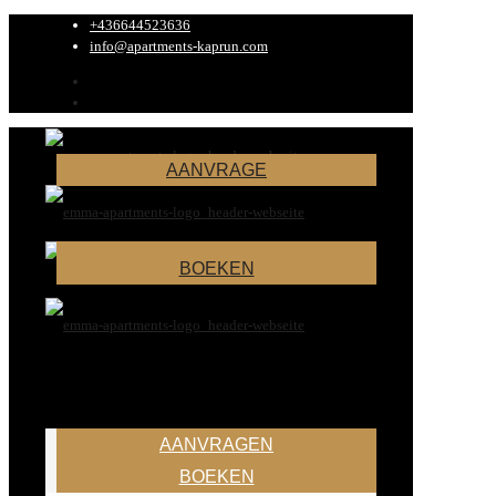
+436644523636
info@apartments-kaprun.com
AANVRAGE
BOEKEN
AANVRAGEN
BOEKEN