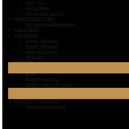
360° Tour
Social News
Ons andere huizen
APPARTEMENTEN
Exclusive Aanbiedingen
WELLNESS
VAKANTIE
Zomer Vakantie
Winter Vakantie
Weer in Kaprun
Webcam
SERVICE
Zeer Belangrijke Informatie voor Uw Verblijf
Hond
Broodjes service
Skibus / direct bij hotel
Skiverhuur
FAQ – Frequently Asked Questions
CONTACT / LOCATIE
Gast beoordelingen