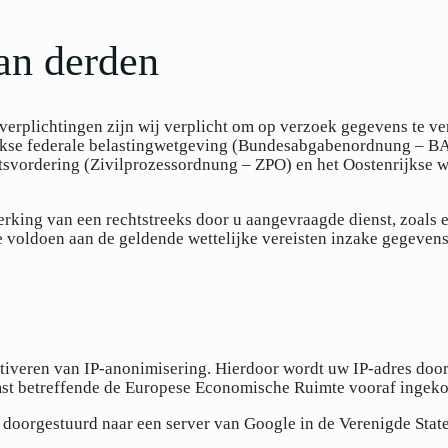
an derden
erplichtingen zijn wij verplicht om op verzoek gegevens te ver
rijkse federale belastingwetgeving (Bundesabgabenordnung – BA
htsvordering (Zivilprozessordnung – ZPO) en het Oostenrijkse 
king van een rechtstreeks door u aangevraagde dienst, zoals e
ie voldoen aan de geldende wettelijke vereisten inzake gegeve
ctiveren van IP-anonimisering. Hierdoor wordt uw IP-adres doo
omst betreffende de Europese Economische Ruimte vooraf ingeko
s doorgestuurd naar een server van Google in de Verenigde State