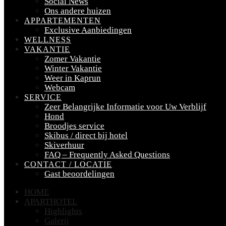
Social News
Ons andere huizen
APPARTEMENTEN
Exclusive Aanbiedingen
WELLNESS
VAKANTIE
Zomer Vakantie
Winter Vakantie
Weer in Kaprun
Webcam
SERVICE
Zeer Belangrijke Informatie voor Uw Verblijf
Hond
Broodjes service
Skibus / direct bij hotel
Skiverhuur
FAQ – Frequently Asked Questions
CONTACT / LOCATIE
Gast beoordelingen
HOME
APARTHOTEL
Highlights
Galerij